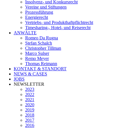
Insolvenz- und Konkursrecht
Vereine und Stiftungen
Prozessführung
Energierecht
Vertriebs- und Produkthaftpflichtrecht
Timesharing-, Hotel- und Reiserecht
ANWÄLTE
Romeo Da Rugna
Stefan Schalch
Christopher Tillman
Marco Sulser
Remo Meyer
Thomas Reimann
KONTAKT & STANDORT
NEWS & CASES
JOBS
NEWSLETTER
2023
2022
2021
2020
2019
2018
2017
2016