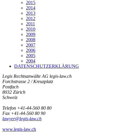
2015
2014
2013
2012
2011
2010
2009
2008
2007
2006
2005
2004
DATENSCHUTZERKLÄRUNG
Legis Rechtsanwälte AG
legis-law.ch
Forchstrasse 2 / Kreuzplatz
Postfach
8032 Zürich
Schweiz
Telefon +41-44-560 80 80
Fax +41-44-560 80 90
lawyer@legis-law.ch
www.legis-law.ch