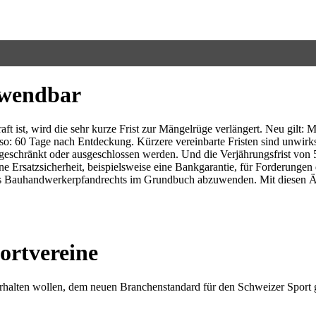
nwendbar
raft ist, wird die sehr kurze Frist zur Mängelrüge verlängert. Neu gil
nso: 60 Tage nach Entdeckung. Kürzere vereinbarte Fristen sind unwir
ngeschränkt oder ausgeschlossen werden. Und die Verjährungsfrist von
ne Ersatzsicherheit, beispielsweise eine Bankgarantie, für Forderunge
g eines Bauhandwerkerpfandrechts im Grundbuch abzuwenden. Mit diese
ortvereine
erhalten wollen, dem neuen Branchenstandard für den Schweizer Sport