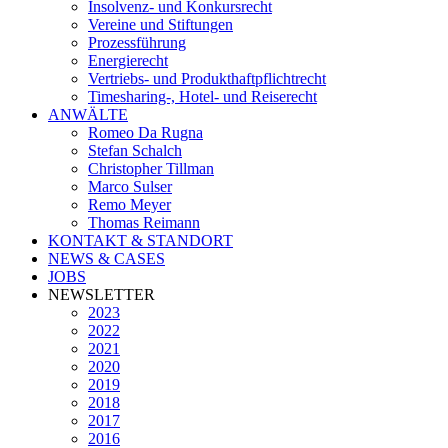
Insolvenz- und Konkursrecht
Vereine und Stiftungen
Prozessführung
Energierecht
Vertriebs- und Produkthaftpflichtrecht
Timesharing-, Hotel- und Reiserecht
ANWÄLTE
Romeo Da Rugna
Stefan Schalch
Christopher Tillman
Marco Sulser
Remo Meyer
Thomas Reimann
KONTAKT & STANDORT
NEWS & CASES
JOBS
NEWSLETTER
2023
2022
2021
2020
2019
2018
2017
2016