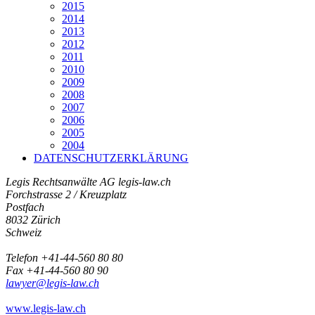
2015
2014
2013
2012
2011
2010
2009
2008
2007
2006
2005
2004
DATENSCHUTZERKLÄRUNG
Legis Rechtsanwälte AG
legis-law.ch
Forchstrasse 2 / Kreuzplatz
Postfach
8032 Zürich
Schweiz
Telefon +41-44-560 80 80
Fax +41-44-560 80 90
lawyer@legis-law.ch
www.legis-law.ch